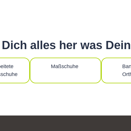
r Dich alles her was Dein
eitete
Maßschuhe
Ban
sschuhe
Ort