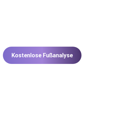
Du kommst nach einem harten Tag nach Hause. Dein
schmerzen. Einfach nur noch Schuhe aus.
Doch das muss nicht sein!
Kostenlose Fußanalyse